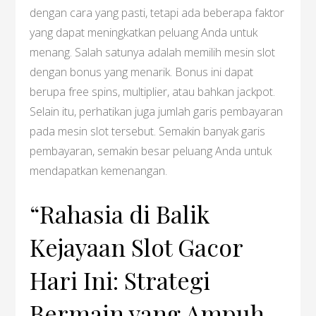
dengan cara yang pasti, tetapi ada beberapa faktor
yang dapat meningkatkan peluang Anda untuk
menang. Salah satunya adalah memilih mesin slot
dengan bonus yang menarik. Bonus ini dapat
berupa free spins, multiplier, atau bahkan jackpot.
Selain itu, perhatikan juga jumlah garis pembayaran
pada mesin slot tersebut. Semakin banyak garis
pembayaran, semakin besar peluang Anda untuk
mendapatkan kemenangan.
“Rahasia di Balik
Kejayaan Slot Gacor
Hari Ini: Strategi
Bermain yang Ampuh