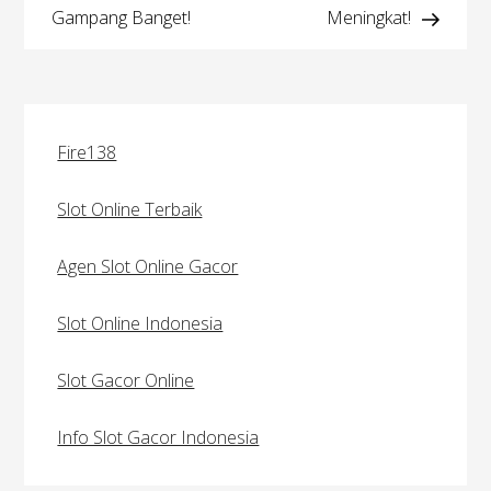
Gampang Banget!
Meningkat!
Fire138
Slot Online Terbaik
Agen Slot Online Gacor
Slot Online Indonesia
Slot Gacor Online
Info Slot Gacor Indonesia