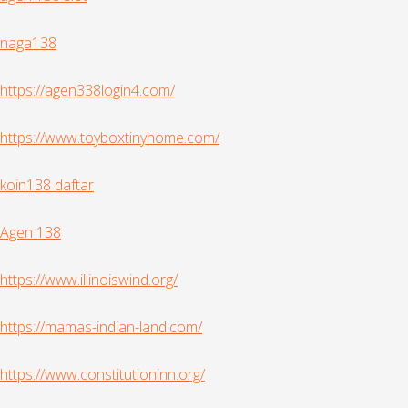
naga138
https://agen338login4.com/
https://www.toyboxtinyhome.com/
koin138 daftar
Agen 138
https://www.illinoiswind.org/
https://mamas-indian-land.com/
https://www.constitutioninn.org/