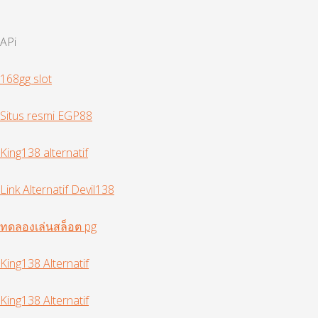
APi
168gg slot
Situs resmi EGP88
King138 alternatif
Link Alternatif Devil138
ทดลองเล่นสล็อต pg
King138 Alternatif
King138 Alternatif