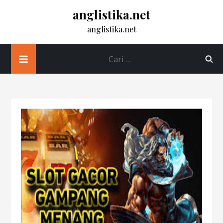
Skip
anglistika.net
to
anglistika.net
content
Cari
untuk: