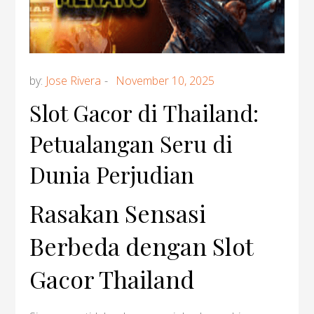
by:
Jose Rivera
Slot Gacor di Thailand:
Petualangan Seru di
Dunia Perjudian
Rasakan Sensasi
Berbeda dengan Slot
Gacor Thailand