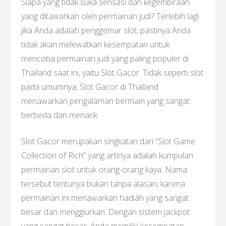
Siapa yang tidak suka sensasi dan kegembiraan
yang ditawarkan oleh permainan judi? Terlebih lagi
jika Anda adalah penggemar slot, pastinya Anda
tidak akan melewatkan kesempatan untuk
mencoba permainan judi yang paling populer di
Thailand saat ini, yaitu Slot Gacor. Tidak seperti slot
pada umumnya, Slot Gacor di Thailand
menawarkan pengalaman bermain yang sangat
berbeda dan menarik.
Slot Gacor merupakan singkatan dari “Slot Game
Collection of Rich” yang artinya adalah kumpulan
permainan slot untuk orang-orang kaya. Nama
tersebut tentunya bukan tanpa alasan, karena
permainan ini menawarkan hadiah yang sangat
besar dan menggiurkan. Dengan sistem jackpot