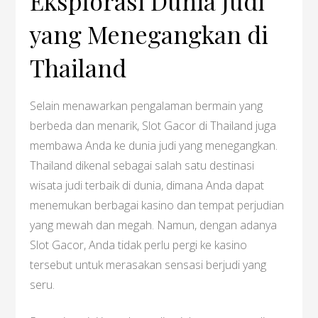
Eksplorasi Dunia Judi
yang Menegangkan di
Thailand
Selain menawarkan pengalaman bermain yang
berbeda dan menarik, Slot Gacor di Thailand juga
membawa Anda ke dunia judi yang menegangkan.
Thailand dikenal sebagai salah satu destinasi
wisata judi terbaik di dunia, dimana Anda dapat
menemukan berbagai kasino dan tempat perjudian
yang mewah dan megah. Namun, dengan adanya
Slot Gacor, Anda tidak perlu pergi ke kasino
tersebut untuk merasakan sensasi berjudi yang
seru.