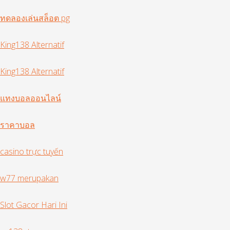
ทดลองเล่นสล็อต pg
King138 Alternatif
King138 Alternatif
แทงบอลออนไลน์
ราคาบอล
casino trực tuyến
w77 merupakan
Slot Gacor Hari Ini