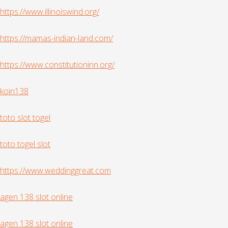
https://www.illinoiswind.org/
https://mamas-indian-land.com/
https://www.constitutioninn.org/
koin138
toto slot togel
toto togel slot
https://www.weddinggreat.com
agen 138 slot online
agen 138 slot online