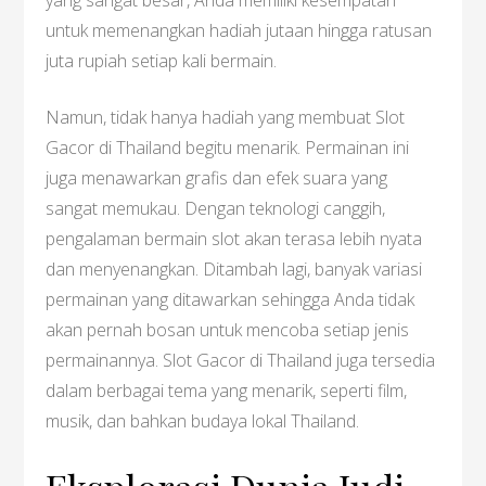
yang sangat besar, Anda memiliki kesempatan
untuk memenangkan hadiah jutaan hingga ratusan
juta rupiah setiap kali bermain.
Namun, tidak hanya hadiah yang membuat Slot
Gacor di Thailand begitu menarik. Permainan ini
juga menawarkan grafis dan efek suara yang
sangat memukau. Dengan teknologi canggih,
pengalaman bermain slot akan terasa lebih nyata
dan menyenangkan. Ditambah lagi, banyak variasi
permainan yang ditawarkan sehingga Anda tidak
akan pernah bosan untuk mencoba setiap jenis
permainannya. Slot Gacor di Thailand juga tersedia
dalam berbagai tema yang menarik, seperti film,
musik, dan bahkan budaya lokal Thailand.