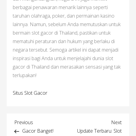
berbagai penawaran menarik lainnya seperti
taruhan olahraga, poker, dan permainan kasino
lainnya. Namun, sebelum Anda memutuskan untuk
bermain slot gacor di Thailand, pastikan untuk
mematuhi peraturan dan hukum yang berlaku di
negara tersebut. Semoga artikel ini dapat menjadi
inspirasi bagi Anda untuk menjelajahi dunia slot
gacor di Thailand dan merasakan sensasi yang tak
terlupakan!
Situs Slot Gacor
Navigasi
Previous
Next
Previous
Next
Post
Post
Gacor Banget!
Update Terbaru: Slot