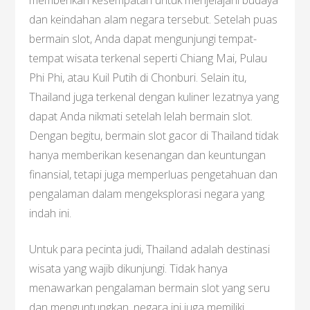
memberikan kesempatan untuk menjelajahi budaya
dan keindahan alam negara tersebut. Setelah puas
bermain slot, Anda dapat mengunjungi tempat-
tempat wisata terkenal seperti Chiang Mai, Pulau
Phi Phi, atau Kuil Putih di Chonburi. Selain itu,
Thailand juga terkenal dengan kuliner lezatnya yang
dapat Anda nikmati setelah lelah bermain slot.
Dengan begitu, bermain slot gacor di Thailand tidak
hanya memberikan kesenangan dan keuntungan
finansial, tetapi juga memperluas pengetahuan dan
pengalaman dalam mengeksplorasi negara yang
indah ini.
Untuk para pecinta judi, Thailand adalah destinasi
wisata yang wajib dikunjungi. Tidak hanya
menawarkan pengalaman bermain slot yang seru
dan menguntungkan, negara ini juga memiliki