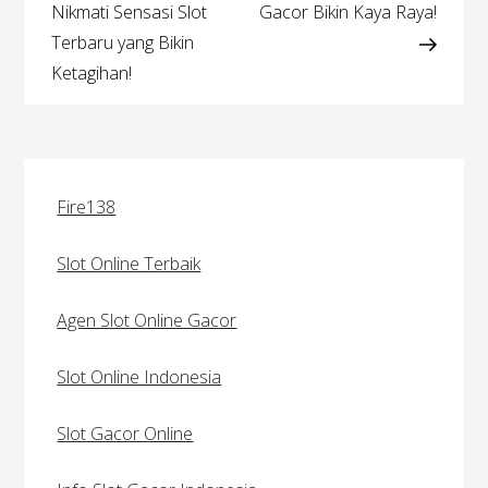
pos
Nikmati Sensasi Slot
Gacor Bikin Kaya Raya!
Terbaru yang Bikin
Ketagihan!
Fire138
Slot Online Terbaik
Agen Slot Online Gacor
Slot Online Indonesia
Slot Gacor Online