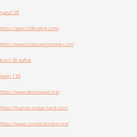
naga138
https://agen338login4.com/
https://www.toyboxtinyhome.com/
koin138 daftar
Agen 138
https://www.illinoiswind.org/
https://mamas-indian-land.com/
https://www.constitutioninn.org/