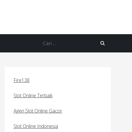
Cari
untuk:
Fire138
Slot Online Terbaik
Agen Slot Online Gacor
Slot Online Indonesia