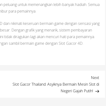
kan peluang untuk memenangkan lebih banyak hadiah. Semua
hibur para pemainnya.
 4D dan nikmati keseruan bermain game dengan sensasi yang
besar. Dengan grafik yang menarik, sistem pembayaran
 ini tidak diragukan lagi akan mencuri hati para pemainnya.
ngan sambil bermain game dengan Slot Gacor 4D.
Nex
Next
Pos
Slot Gacor Thailand: Asyiknya Bermain Mesin Slot di
Negeri Gajah Putih!