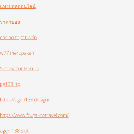
แทงบอลออนไลน์
ราคาบอล
casino trực tuyến
w77 merupakan
Slot Gacor Hari Ini
pg138 rtp
https://agen138.design/
https://www.frugal-rv-travel.com/
agen 138 slot