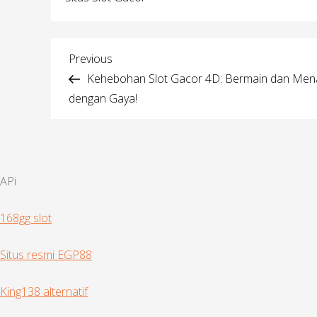
Navigasi
Previous
Previous
Post
Kehebohan Slot Gacor 4D: Bermain dan Men
pos
dengan Gaya!
APi
168gg slot
Situs resmi EGP88
King138 alternatif