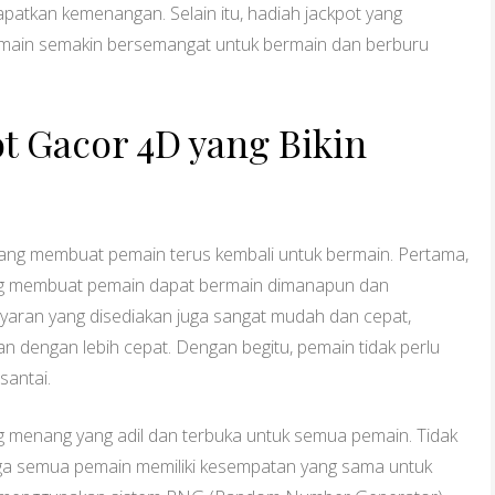
patkan kemenangan. Selain itu, hadiah jackpot yang
emain semakin bersemangat untuk bermain dan berburu
t Gacor 4D yang Bikin
ang membuat pemain terus kembali untuk bermain. Pertama,
g membuat pemain dapat bermain dimanapun dan
bayaran yang disediakan juga sangat mudah dan cepat,
 dengan lebih cepat. Dengan begitu, pemain tidak perlu
santai.
g menang yang adil dan terbuka untuk semua pemain. Tidak
gga semua pemain memiliki kesempatan yang sama untuk