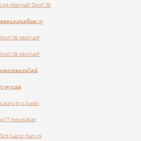
Link Alternatif Devil138
ทดลองเล่นสล็อต pg
King138 Alternatif
King138 Alternatif
แทงบอลออนไลน์
ราคาบอล
casino trực tuyến
w77 merupakan
Slot Gacor Hari Ini