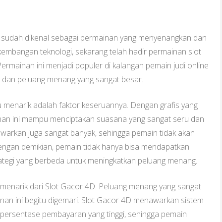
ot sudah dikenal sebagai permainan yang menyenangkan dan
embangan teknologi, sekarang telah hadir permainan slot
Permainan ini menjadi populer di kalangan pemain judi online
i dan peluang menang yang sangat besar.
 menarik adalah faktor keseruannya. Dengan grafis yang
nan ini mampu menciptakan suasana yang sangat seru dan
itawarkan juga sangat banyak, sehingga pemain tidak akan
Dengan demikian, pemain tidak hanya bisa mendapatkan
ategi yang berbeda untuk meningkatkan peluang menang.
menarik dari Slot Gacor 4D. Peluang menang yang sangat
an ini begitu digemari. Slot Gacor 4D menawarkan sistem
ersentase pembayaran yang tinggi, sehingga pemain