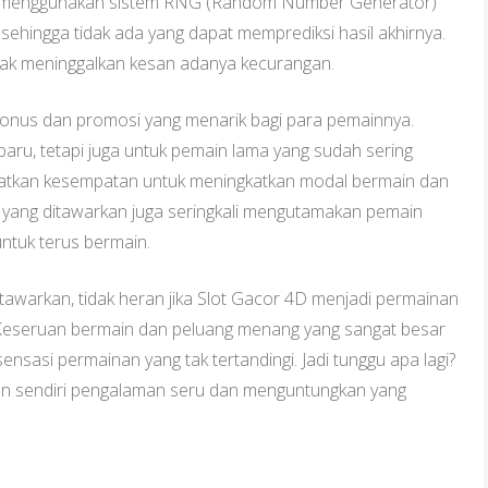
uga menggunakan sistem RNG (Random Number Generator)
ehingga tidak ada yang dapat memprediksi hasil akhirnya.
idak meninggalkan kesan adanya kecurangan.
bonus dan promosi yang menarik bagi para pemainnya.
aru, tetapi juga untuk pemain lama yang sudah sering
atkan kesempatan untuk meningkatkan modal bermain dan
i yang ditawarkan juga seringkali mengutamakan pemain
ntuk terus bermain.
warkan, tidak heran jika Slot Gacor 4D menjadi permainan
e. Keseruan bermain dan peluang menang yang sangat besar
sasi permainan yang tak tertandingi. Jadi tunggu apa lagi?
an sendiri pengalaman seru dan menguntungkan yang