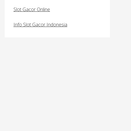
Slot Gacor Online
Info Slot Gacor Indonesia