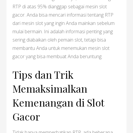
RTP di atas 95% dianggap sebagai mesin slot
gacor. Anda bisa mencari informasi tentang RTP
dari mesin slot yang ingin Anda mainkan sebelum
mulai bermain. Ini adalah informasi penting yang
sering diabaikan oleh pemain slot, tetapi bisa
membantu Anda untuk menemukan mesin slot
gacor yang bisa membuat Anda beruntung.
Tips dan Trik
Memaksimalkan
Kemenangan di Slot
Gacor
Tidak hanya memperhatikan RTP, ada beberapa