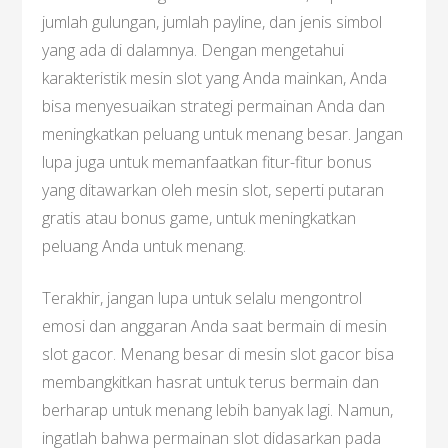
jumlah gulungan, jumlah payline, dan jenis simbol
yang ada di dalamnya. Dengan mengetahui
karakteristik mesin slot yang Anda mainkan, Anda
bisa menyesuaikan strategi permainan Anda dan
meningkatkan peluang untuk menang besar. Jangan
lupa juga untuk memanfaatkan fitur-fitur bonus
yang ditawarkan oleh mesin slot, seperti putaran
gratis atau bonus game, untuk meningkatkan
peluang Anda untuk menang.
Terakhir, jangan lupa untuk selalu mengontrol
emosi dan anggaran Anda saat bermain di mesin
slot gacor. Menang besar di mesin slot gacor bisa
membangkitkan hasrat untuk terus bermain dan
berharap untuk menang lebih banyak lagi. Namun,
ingatlah bahwa permainan slot didasarkan pada