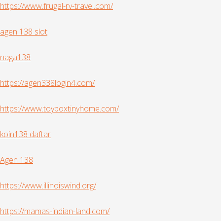
https://www.frugal-rv-travel.com/
agen 138 slot
naga138
https://agen338login4.com/
https://www.toyboxtinyhome.com/
koin138 daftar
Agen 138
https://www.illinoiswind.org/
https://mamas-indian-land.com/