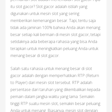
itu slot gacor? Slot gacor adalah istilah yang
digunakan untuk mesin slot yang sering
memberikan kemenangan besar. Tapi, tentu saja
tidak ada jaminan 100% bahwa Anda akan menang
besar setiap kali bermain di mesin slot gacor, tetapi
setidaknya ada beberapa rahasia yang bisa Anda
terapkan untuk meningkatkan peluang Anda untuk
menang besar di slot gacor.
Salah satu rahasia untuk menang besar di slot
gacor adalah dengan memperhatikan RTP (Return
to Player) dari mesin slot tersebut. RTP adalah
persentase dari taruhan yang dikembalikan kepada
pemain dalam jangka waktu yang lama. Semakin
tinggi RTP suatu mesin slot, semakin besar peluang
Anda untuk menang. Biasanya, mesin slot dengan