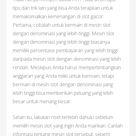
tips dan trik lain yang bisa Anda terapkan untuk
memaksimalkan kemenangan di slot gacor.
Pertama, cobalah untuk bermain di mesin slot
dengan denominasi yang lebih tinggi. Mesin slot
dengan denominasi yang lebih tinggi biasanya
memiliki persentase pembayaran yang lebih tinggi
daripada mesin slot dengan denominasi yang lebih
rendah. Meskipun Anda harus mempertimbangkan
anggaran yang Anda miliki untuk bermain, tetapi
bermain di mesin slot dengan denominasi yang
lebih tinggi bisa memberikan peluang yang lebih
besar untuk menang besar.
Selain itu, lakukan riset terlebih dahulu sebelum
memilih mesin slot yang ingin Anda mainkan. Carilah
informasi tentang mesin slot tersebut, seperti