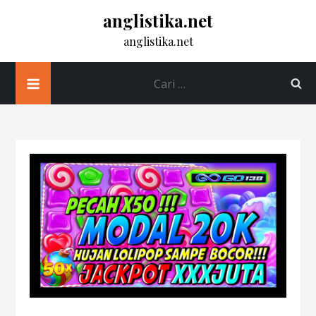
Skip
anglistika.net
to
anglistika.net
content
Cari
untuk: